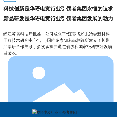
科技创新是华语电竞行业引领者集团永恒的追求
新品研发是华语电竞行业引领者集团发展的动力
经江苏省科技厅批准，公司成立了“江苏省粉末冶金新材料
工程技术研究中心”，与国内多家知名高校院所建立了长期
产学研合作关系，多次承担并通过省级和国家级科技研发项
目验收。