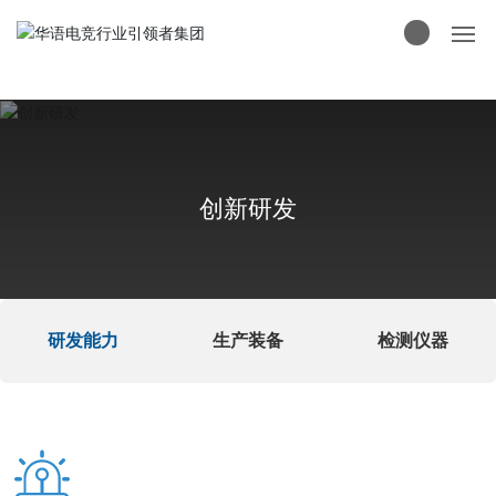
首页
关于华语电竞行业引领者
创新研发
产品中心
行业应用
新闻资讯
研发能力
生产装备
检测仪器
创新研发
华语电竞行业引领者