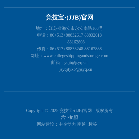
竞技宝·(JJB)官网
地址：江苏省海安市永安南路168号
电话：
86+513+88832617
88832618
88162808
传真：86+513+88833248 88162888
网址：
www.collegeshippingandstorage.com
邮箱：
yqjt@jsyq.cn
jsyqjtyxb@jsyq.cn
Copyright © 2025 竞技宝·(JJB)官网 . 版权所有
营业执照
网站建设：中企动力
南通
标签